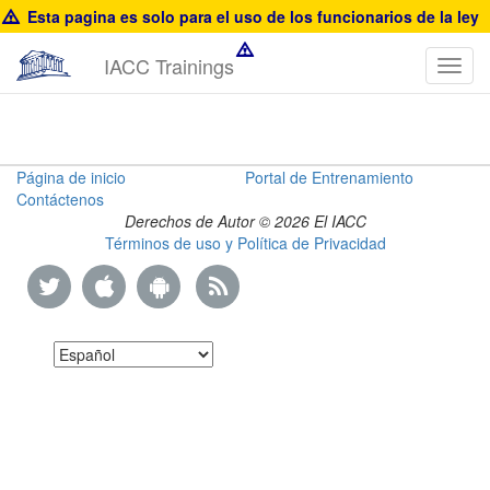
Esta pagina es solo para el uso de los funcionarios de la ley
IACC Trainings
Toggl
navig
SanDisk
Página de inicio
Portal de Entrenamiento
Contáctenos
Product
Derechos de Autor © 2026 El IACC
Términos de uso y Política de Privacidad
Information