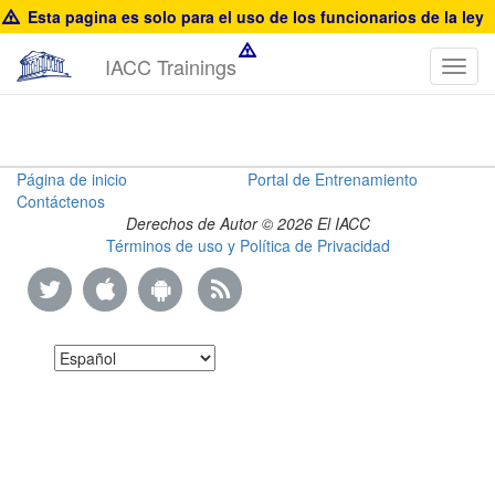
Esta pagina es solo para el uso de los funcionarios de la ley
IACC Trainings
Toggl
navig
US
Página de inicio
Portal de Entrenamiento
Contáctenos
Customs
Derechos de Autor © 2026 El IACC
Términos de uso y Política de Privacidad
Training
Guide