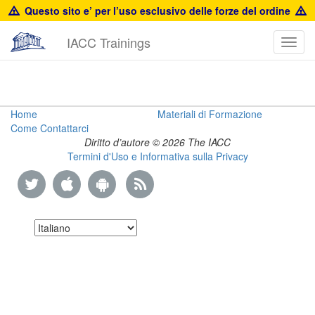
Questo sito e’ per l’uso esclusivo delle forze del ordine
IACC Trainings
Toggl
navig
US
Home
Materiali di Formazione
Come Contattarci
Customs
Diritto d’autore © 2026 The IACC
Termini d'Uso e Informativa sulla Privacy
Presentation