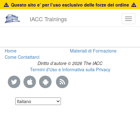
Questo sito e’ per l’uso esclusivo delle forze del ordine
IACC Trainings
Toggl
navig
Brand
Home
Materiali di Formazione
Come Contattarci
Protection
Diritto d’autore © 2026 The IACC
Termini d'Uso e Informativa sulla Privacy
Guide