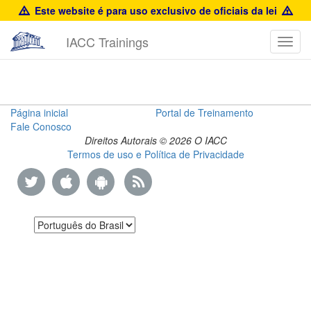
Este website é para uso exclusivo de oficiais da lei
IACC Trainings
Toggl
navig
Brand
Página inicial
Portal de Treinamento
Fale Conosco
Protection
Direitos Autorais © 2026 O IACC
Termos de uso e Política de Privacidade
Training
Manual