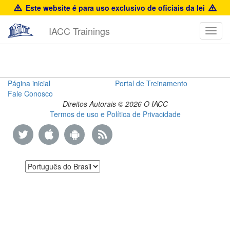
Este website é para uso exclusivo de oficiais da lei
IACC Trainings
Toggl
navig
Law
Página inicial
Portal de Treinamento
Fale Conosco
Enforcement
Direitos Autorais © 2026 O IACC
Termos de uso e Política de Privacidade
Product
Information