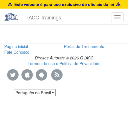
Este website é para uso exclusivo de oficiais da lei
IACC Trainings
Toggl
navig
Suggested
Página inicial
Portal de Treinamento
Fale Conosco
Photos
Direitos Autorais © 2026 O IACC
Termos de uso e Política de Privacidade
Guide